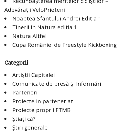
Recunoașterea meritelor cicliștilor –
p
Adevărații VeloPrieteni
ă
:
Noaptea Sfantului Andrei Editia 1
Tinerii in Natura editia 1
Natura Altfel
Cupa României de Freestyle Kickboxing
Categorii
Artiștii Capitalei
Comunicate de presă şi Informări
Parteneri
Proiecte in parteneriat
Proiecte proprii FTMB
Știați că?
Știri generale