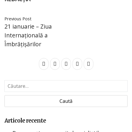
Previous Post
21 ianuarie – Ziua
Internațională a
Îmbrățișărilor
C
a
u
t
ă
d
Articole recente
u